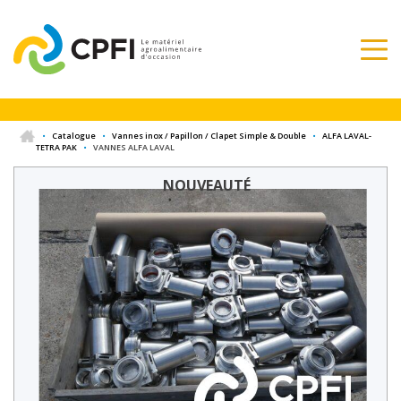
•
Catalogue
•
Vannes inox / Papillon / Clapet Simple & Double
•
ALFA LAVAL-
TETRA PAK
•
VANNES ALFA LAVAL
NOUVEAUTÉ