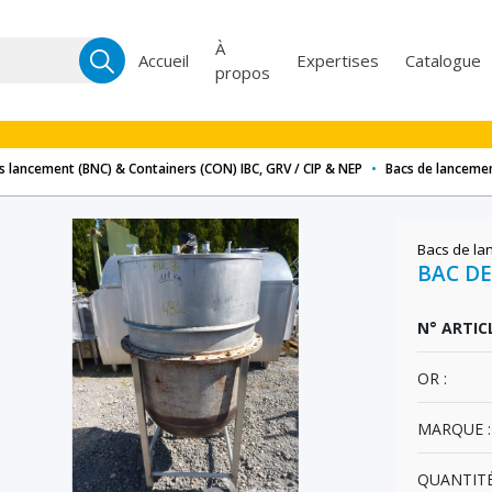
Recherche
À
Accueil
Expertises
Catalogue
propos
pour :
s lancement (BNC) & Containers (CON) IBC, GRV / CIP & NEP
•
Bacs de lancemen
Bacs de la
BAC DE
N° ARTICL
OR :
MARQUE :
QUANTITÉ