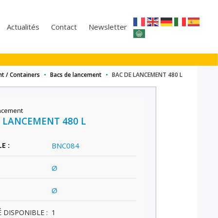
Actualités
Contact
Newsletter
t / Containers
•
Bacs de lancement
•
BAC DE LANCEMENT 480 L
ncement
 LANCEMENT 480 L
E :
BNC084
Ø
Ø
 DISPONIBLE :
1