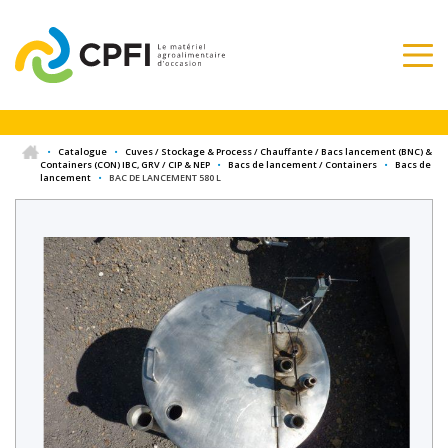
•
Catalogue
•
Cuves / Stockage & Process / Chauffante / Bacs lancement (BNC) &
Containers (CON) IBC, GRV / CIP & NEP
•
Bacs de lancement / Containers
•
Bacs de
lancement
•
BAC DE LANCEMENT 580 L